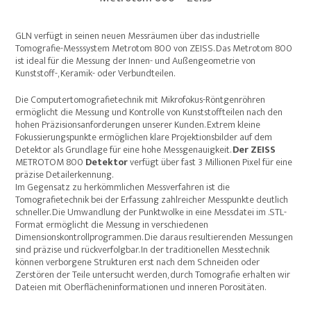
GLN verfügt in seinen neuen Messräumen über das industrielle
Tomografie-Messsystem Metrotom 800 von ZEISS. Das Metrotom 800
ist ideal für die Messung der Innen- und Außengeometrie von
Kunststoff-, Keramik- oder Verbundteilen.
Die Computertomografietechnik mit Mikrofokus-Röntgenröhren
ermöglicht die Messung und Kontrolle von Kunststoffteilen nach den
hohen Präzisionsanforderungen unserer Kunden. Extrem kleine
Fokussierungspunkte ermöglichen klare Projektionsbilder auf dem
Detektor als Grundlage für eine hohe Messgenauigkeit.
Der
ZEISS
METROTOM 800
Detektor
verfügt über fast 3 Millionen Pixel für eine
präzise Detailerkennung.
Im Gegensatz zu herkömmlichen Messverfahren ist die
Tomografietechnik bei der Erfassung zahlreicher Messpunkte deutlich
schneller. Die Umwandlung der Punktwolke in eine Messdatei im .STL-
Format ermöglicht die Messung in verschiedenen
Dimensionskontrollprogrammen. Die daraus resultierenden Messungen
sind präzise und rückverfolgbar. In der traditionellen Messtechnik
können verborgene Strukturen erst nach dem Schneiden oder
Zerstören der Teile untersucht werden, durch Tomografie erhalten wir
Dateien mit Oberflächeninformationen und inneren Porositäten.