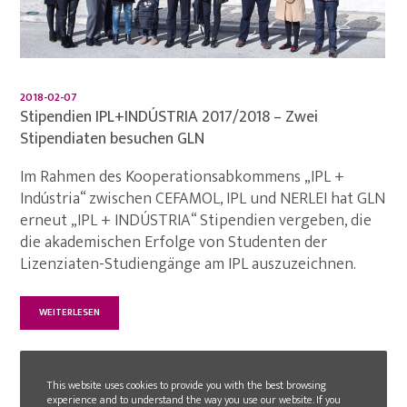
2018-02-07
Stipendien IPL+INDÚSTRIA 2017/2018 – Zwei
Stipendiaten besuchen GLN
Im Rahmen des Kooperationsabkommens „IPL +
Indústria“ zwischen CEFAMOL, IPL und NERLEI hat GLN
erneut „IPL + INDÚSTRIA“ Stipendien vergeben, die
die akademischen Erfolge von Studenten der
Lizenziaten-Studiengänge am IPL auszuzeichnen.
WEITERLESEN
This website uses cookies to provide you with the best browsing
experience and to understand the way you use our website. If you