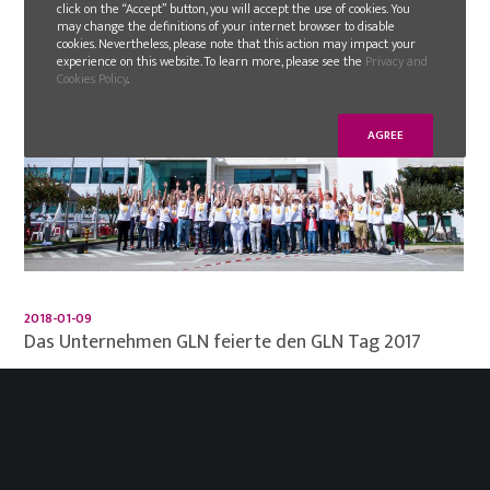
click on the “Accept” button, you will accept the use of cookies. You
may change the definitions of your internet browser to disable
cookies. Nevertheless, please note that this action may impact your
experience on this website. To learn more, please see the
Privacy and
Cookies Policy
.
AGREE
2018-01-09
Das Unternehmen GLN feierte den GLN Tag 2017
Das Unternehmen GLN versammelte seine
Mitarbeiter und Familien am ersten GLN Tag. Diese
Veranstaltung fand am vergangenen 17. September
2017 in den Räumlichkeiten in Maceira statt.