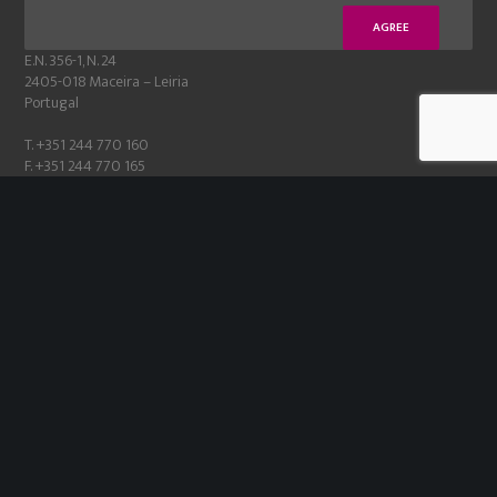
GLN PLAST
AGREE
E.N. 356-1, N. 24
2405-018 Maceira – Leiria
Portugal
T. +351 244 770 160
F. +351 244 770 165
Email:
comercial@gln.pt
39° 41′ 44″ N 8° 52′ 52″ W