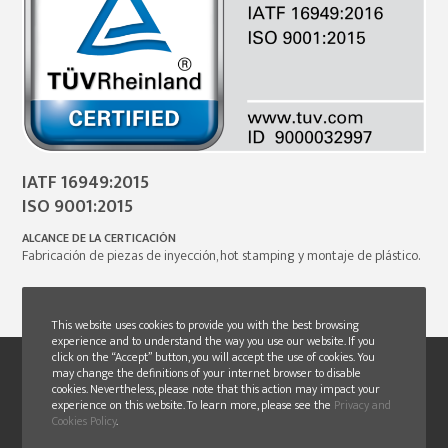
IATF 16949:2015
ISO 9001:2015
ALCANCE DE LA CERTICACIÓN
Fabricación de piezas de inyección, hot stamping y montaje de plástico.
This website uses cookies to provide you with the best browsing
experience and to understand the way you use our website. If you
click on the “Accept” button, you will accept the use of cookies. You
may change the definitions of your internet browser to disable
cookies. Nevertheless, please note that this action may impact your
experience on this website. To learn more, please see the
Privacy and
Cookies Policy
.