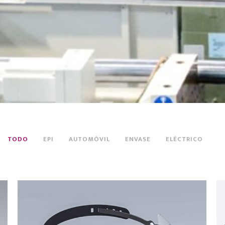
TODO
EPI
AUTOMÓVIL
ENVASE
ELÉCTRICO