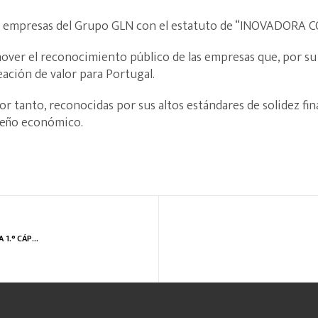
as empresas del Grupo GLN con el estatuto de “INOVADORA C
mover el reconocimiento público de las empresas que, por s
ación de valor para Portugal.
 tanto, reconocidas por sus altos estándares de solidez fina
peño económico.
GLN SE DISTINGUE COMO SOCIA DE DELTA EN LA 1.° CÁPSULA DE CAFÉ BIODEGRADABLE.