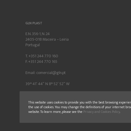
GLN PLAST
E.N. 356-1, N. 24
2405-018 Maceira – Leiria
Portugal
T. +351 244 770 160
F. +351 244 770 165
Email:
comercial@gln.pt
39° 41′ 44″ N 8° 52′ 52″ W
This website uses cookies to provide you with the best browsing experie
the use of cookies. You may change the definitions of your internet bro
website. To learn more, please see the
Privacy and Cookies Policy
.