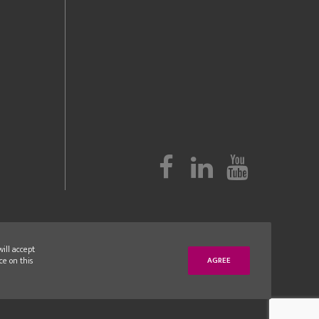
will accept
ce on this
AGREE