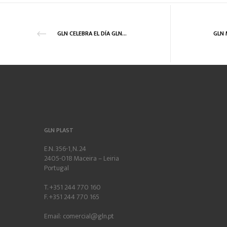
GLN CELEBRA EL DÍA GLN 2018
GLN PLAST
E.N. 356-1, N. 24
2405-018 Maceira – Leiria
Portugal
T. +351 244 770 160
F. +351 244 770 165
Email:
comercial@gln.pt