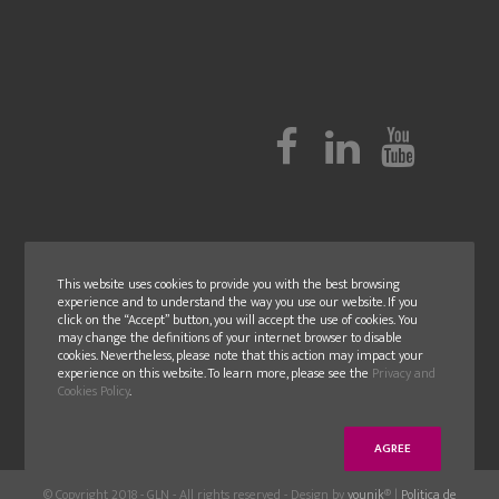
This website uses cookies to provide you with the best browsing
experience and to understand the way you use our website. If you
click on the “Accept” button, you will accept the use of cookies. You
may change the definitions of your internet browser to disable
cookies. Nevertheless, please note that this action may impact your
experience on this website. To learn more, please see the
Privacy and
Cookies Policy
.
AGREE
© Copyright 2018 - GLN - All rights reserved - Design by
younik
® |
Politica de