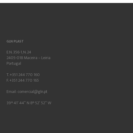
GLN PLAST
E.N. 356-1, N. 24
2405-018 Maceira – Leiria
Portugal
T. +351 244 770 160
F. +351 244 770 165
Email:
comercial@gln.pt
39° 41′ 44″ N 8° 52′ 52″ W